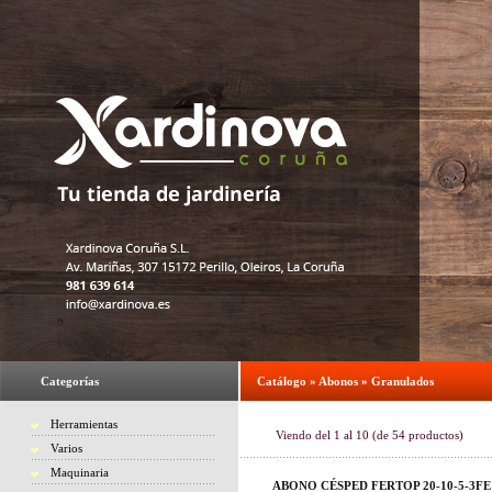
Categorías
Catálogo
»
Abonos
»
Granulados
Herramientas
Viendo del
1
al
10
(de
54
productos)
Varios
Maquinaria
ABONO CÉSPED FERTOP 20-10-5-3FE