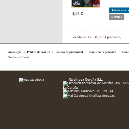
Añadir a la 
4,95 €
Detalles
Viendo del
1
al
10
(de
54
productos)
Aviso legal
|
Politica de cookies
|
Politica de privacidad
|
Condiciones generales
|
Crear
Xardinova Coruña
Xardinova Coruña S.L.
Av. Mariñas, 307 15172 
La Coruña
981 639 614
info@xardinova.es