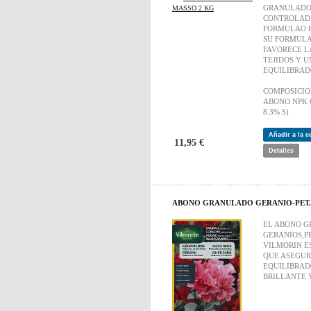
GRANULADO 
CONTROLAD
FORMULAO P
SU FORMULA
FAVORECE LA
TEJIDOS Y 
EQUILIBRAD
COMPOSICI
ABONO NPK C
8.3% S)
Añadir a la 
11,95 €
Detalles
ABONO GRANULADO GERANIO-PET.S
EL ABONO 
GERANIOS,P
VILMORIN E
QUE ASEGUR
EQUILIBRAD
BRILLANTE 