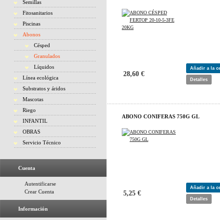
Semillas
Fitosanitarios
Piscinas
Abonos
Césped
Granulados
Líquidos
Añadir a la 
28,60 €
Línea ecológica
Detalles
Substratos y áridos
Mascotas
Riego
ABONO CONIFERAS 750G GL
INFANTIL
OBRAS
Servicio Técnico
Cuenta
Autentificarse
Añadir a la 
Crear Cuenta
5,25 €
Detalles
Información