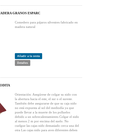
ADERA GRANOS ESPARC
Comedero para pájaros silvestres fabricado en
madera natural
Añadir a la cesta
Detalles
ODITA
Orientación: Asegúrese de colgar su nido con
la abertura hacia el este, el sur o el sureste.
También debe asegurarse de que su caja nido
no está expuesta al sol del mediodía ya que
puede llevar a la muerte de los polluelos
debido a un sobrecalentamiento.Colgar el nido
al menos 2 m por encima del suelo. No
cuelgue las cajas nido demasiado cerca una del
otra Las cajas nido para aves diferentes deben