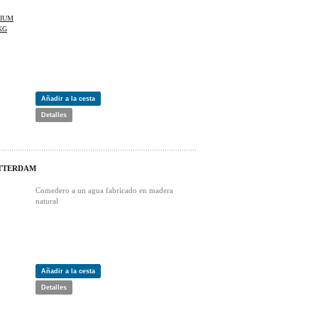
Añadir a la cesta
Detalles
TTERDAM
Comedero a un agua fabricado en madera
natural
Añadir a la cesta
Detalles