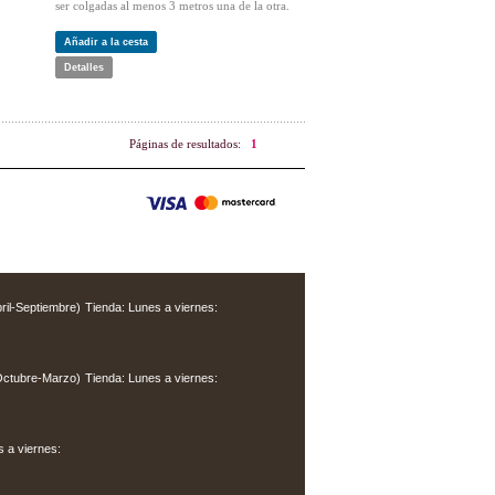
ser colgadas al menos 3 metros una de la otra.
Añadir a la cesta
Detalles
Páginas de resultados:
1
Tienda: Lunes a viernes:
Tienda: Lunes a viernes:
s a viernes: