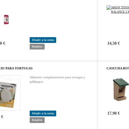
Añadir a la cesta
0 €
14,50 €
Detalles
CIO PARA TORTUGAS
CASUCHA RO
Alimento complementario para tortugas y
galápagos.
17,90 €
Añadir a la cesta
 €
Detalles