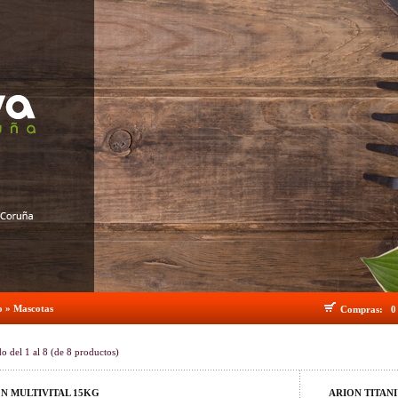
o
»
Mascotas
Compras:
0
do del
1
al
8
(de
8
productos)
N MULTIVITAL 15KG
ARION TITAN