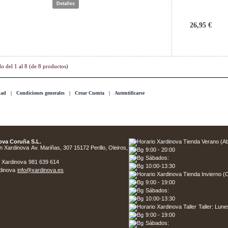
Detalles
26,95 €
do del
1
al
8
(de
8
productos)
dad
|
Condiciones generales
|
Crear Cuenta
|
Autentificarse
ova Coruña S.L.
Av. Mariñas, 307 15172 Perillo, Oleiros,
9:00 - 20:00
Sábados:
981 639 614
10:00-13:30
info@xardinova.es
9:00 - 19:00
Sábados:
10:00-13:30
Taller: Lune
9:00 - 19:00
Sábados: