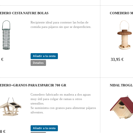
EDERO CESTA NATURE BOLAS
COMEDERO M
Recipiente ideal para contener las bolas de
comida para pájaros sin que se desperdicien.
Añadir a la cesta
 €
33,95 €
Detalles
DERO+GRANOS PARA ESPARCIR 700 GR
NIDAL TROGL
Comedero fabricado en madera a dos aguas
muy útil para colgar de ramas u otros
utensilios.
Se suministra con granos para alimentar pájaros
silvestres.
Añadir a la cesta
0 €