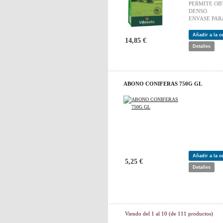
PERMITE OB
DENSO.
ENVASE PAR
Añadir a la 
14,85 €
Detalles
ABONO CONIFERAS 750G GL
Añadir a la 
5,25 €
Detalles
Viendo del
1
al
10
(de
111
productos)