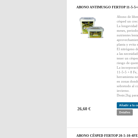
ABONO ANTIMUSGO FERTOP 11-5-5+
Abono de liber
césped un cre
La longevidad 
meses, periodo
nutrientes lent
aprovechamient
planta y evita 
El nitrógeno de
a las necesidad
tener un césp
riesgo de que
La incorpora
11-5-5 + 8 Fe,
herramienta ne
en zonas donde
sobretodo al c
invierno.
Dosis:2kg par
Añadir a la 
26,60 €
Detalles
ABONO CÉSPED FERTOP 20-5-10-4FE