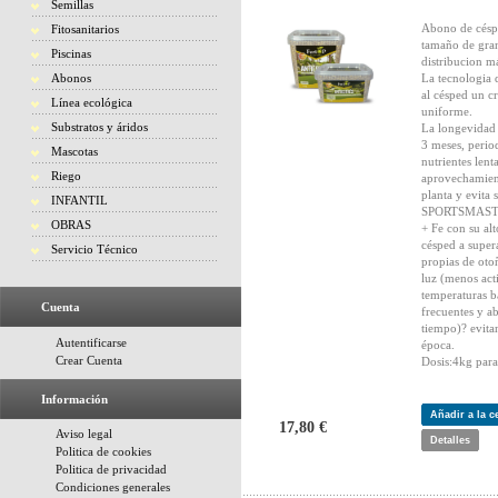
Semillas
Abono de céspe
Fitosanitarios
tamaño de gra
Piscinas
distribucion m
Abonos
La tecnologia 
al césped un c
Línea ecológica
uniforme.
Substratos y áridos
La longevidad 
3 meses, perio
Mascotas
nutrientes lent
Riego
aprovechamient
planta y evita 
INFANTIL
SPORTSMASTE
OBRAS
+ Fe con su al
césped a super
Servicio Técnico
propias de oto
luz (menos acti
temperaturas b
Cuenta
frecuentes y ab
tiempo)? evitan
Autentificarse
época.
Crear Cuenta
Dosis:4kg par
Información
Añadir a la 
17,80 €
Aviso legal
Detalles
Politica de cookies
Politica de privacidad
Condiciones generales