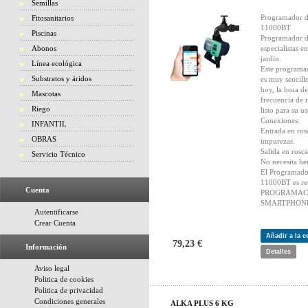
Semillas
Programador d
Fitosanitarios
11000BT
Piscinas
Programador d
Abonos
especialistas 
jardín.
Línea ecológica
Este programad
Substratos y áridos
es muy sencill
hoy, la hora de
Mascotas
frecuencia de 
Riego
listo para su us
Conexiones:
INFANTIL
Entrada en ros
OBRAS
impurezas.
Salida en rosc
Servicio Técnico
No necesita he
El Programado
11000BT es res
Cuenta
PROGRAMACI
SMARTPHON
Autentificarse
Crear Cuenta
Añadir a la 
79,23 €
Información
Detalles
Aviso legal
Politica de cookies
Politica de privacidad
Condiciones generales
ALKA PLUS 6 KG