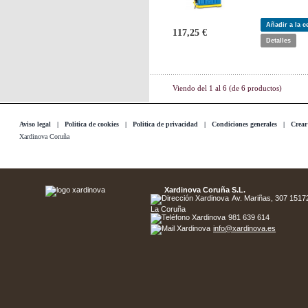
Añadir a la 
117,25 €
Detalles
Viendo del
1
al
6
(de
6
productos)
Aviso legal
|
Politica de cookies
|
Politica de privacidad
|
Condiciones generales
|
Crear
Xardinova Coruña
Xardinova Coruña S.L.
Av. Mariñas, 307 15172 
La Coruña
981 639 614
info@xardinova.es