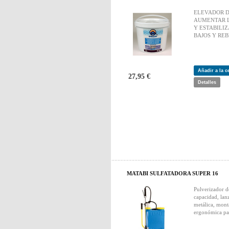
ELEVADOR D
AUMENTAR L
Y ESTABILIZ
BAJOS Y RE
Añadir a la 
27,95 €
Detalles
MATABI SULFATADORA SUPER 16
Pulverizador de
capacidad, lan
metálica, mont
ergonómica par