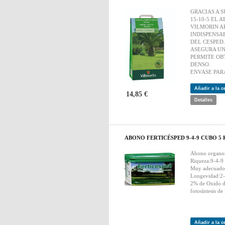
GRACIAS A 
15-10-5 EL 
VILMORIN A
INDISPENSA
DEL CESPED.
ASEGURA UN
PERMITE OB
DENSO.
ENVASE PAR
Añadir a la 
14,85 €
Detalles
ABONO FERTICÉSPED 9-4-9 CUBO 5
Abono organom
Riqueza:9-4-9
Muy adecuado
Longevidad:2
2% de Oxido d
fotosíntesis de 
Añadir a la 