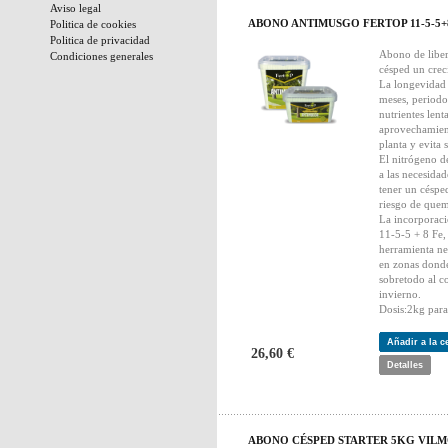
Aviso legal
ABONO ANTIMUSGO FERTOP 11-5-5+
Politica de cookies
Politica de privacidad
Abono de liber
Condiciones generales
césped un cre
La longevidad 
meses, periodo
nutrientes lent
aprovechamient
planta y evita 
El nitrógeno de
a las necesidad
tener un césp
riesgo de que
La incorpora
11-5-5 + 8 Fe,
herramienta ne
en zonas donde
sobretodo al c
invierno.
Dosis:2kg par
Añadir a la 
26,60 €
Detalles
ABONO CÉSPED STARTER 5KG VIL