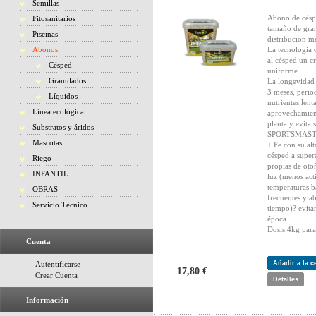
Semillas
Abono de céspe
Fitosanitarios
tamaño de gra
Piscinas
distribucion m
Abonos
La tecnologia 
al césped un c
Césped
uniforme.
Granulados
La longevidad 
3 meses, perio
Líquidos
nutrientes lent
Línea ecológica
aprovechamient
planta y evita 
Substratos y áridos
SPORTSMASTE
Mascotas
+ Fe con su al
césped a super
Riego
propias de oto
INFANTIL
luz (menos acti
temperaturas b
OBRAS
frecuentes y ab
Servicio Técnico
tiempo)? evitan
época.
Dosis:4kg par
Cuenta
Autentificarse
Añadir a la 
17,80 €
Crear Cuenta
Detalles
Información