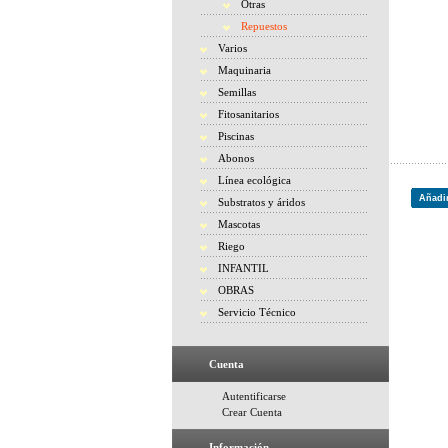
Otras
Repuestos
Varios
Maquinaria
Semillas
Fitosanitarios
Piscinas
Abonos
Línea ecológica
Añadir
Substratos y áridos
Mascotas
Riego
INFANTIL
OBRAS
Servicio Técnico
Cuenta
Autentificarse
Crear Cuenta
Información