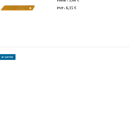
5,08 €
Precio :
6,15 €
PVP :
 al carrito