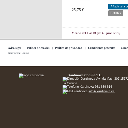
Añadir a la 
25,75 €
Detalles
Viendo del
1
al
10
(de
60
productos)
Aviso legal
|
Politica de cookies
|
Politica de privacidad
|
Condiciones generales
|
Crear
Xardinova Coruña
Xardinova Coruña S.L.
Av. Mariñas, 307 15172 
La Coruña
981 639 614
info@xardinova.es