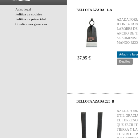
Aviso legal
BELLOTA AZADA 11-A
Politica de cookies
Politica de privacidad
AZADA FORJ
Condiciones generales
IDONEA PAR
LABORES DE
ANCHO DE T
SE SUMINIS
MANGO REC
Añadir a la 
37,95 €
Detalles
BELLOTA AZADA 228-B
AZADA FOR
UTIL GRACI
EL TERRENO
QUE FACILIT
TIERRA Y L
TUBERCULOS