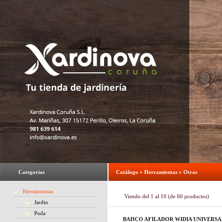
Categorías
Catálogo
»
Herramientas
»
Otras
Herramientas
Viendo del
1
al
10
(de
60
productos)
Jardin
Poda
BAHCO AFILADOR WIDIA UNIVERSA