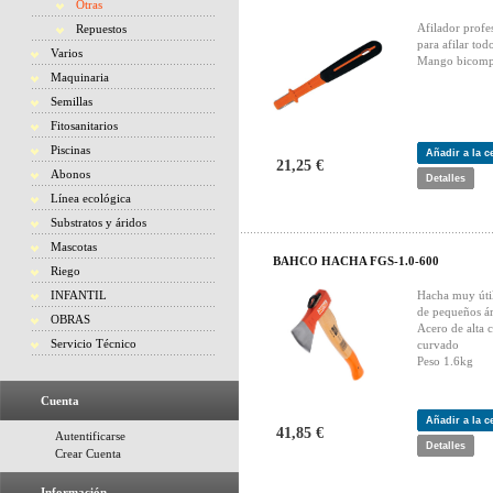
Otras
Afilador profe
Repuestos
para afilar tod
Varios
Mango bicomp
Maquinaria
Semillas
Fitosanitarios
Piscinas
Añadir a la 
21,25 €
Abonos
Detalles
Línea ecológica
Substratos y áridos
Mascotas
BAHCO HACHA FGS-1.0-600
Riego
INFANTIL
Hacha muy útil
de pequeños á
OBRAS
Acero de alta 
Servicio Técnico
curvado
Peso 1.6kg
Cuenta
Añadir a la 
41,85 €
Autentificarse
Detalles
Crear Cuenta
Información