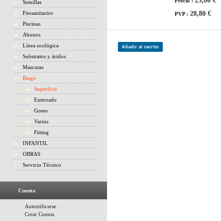
23,80 €
Precio :
Semillas
Fitosanitarios
28,80 €
PVP :
Piscinas
Abonos
Línea ecológica
Añadir al carrito
Substratos y áridos
Mascotas
Riego
Superficie
Enterrado
Goteo
Varios
Fitting
INFANTIL
OBRAS
Servicio Técnico
Cuenta
Autentificarse
Crear Cuenta