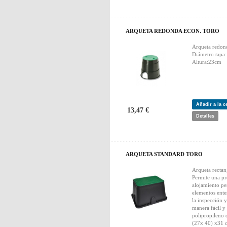
ARQUETA REDONDA ECON. TORO
Arqueta redond
Diámetro tapa
Altura:23cm
Añadir a la 
13,47 €
Detalles
ARQUETA STANDARD TORO
Arqueta rectan
Permite una pr
alojamiento per
elementos ente
la inspección y
manera fácil y
polipropileno 
(27x 40) x31 