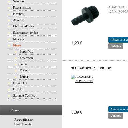
Semillas
ADAPTADOR 
Fitosanitarios
12MM.ROSCA
Piscinas
Abonos
Línea ecológica
Substratos y áridos
Mascotas
Añadir a la 
1,23 €
Riego
Detalles
Superficie
Enterrado
Goteo
ALCACHOFA ASPIRACION
Varios
Fitting
INFANTIL
OBRAS
Servicio Técnico
Añadir a la 
Cuenta
3,39 €
Detalles
Autentificarse
Crear Cuenta