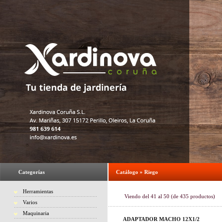
Categorías
Catálogo
»
Riego
Herramientas
Viendo del
41
al
50
(de
435
productos)
Varios
Maquinaria
ADAPTADOR MACHO 12X1/2