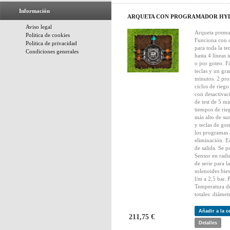
Información
ARQUETA CON PROGRAMADOR HY
Aviso legal
Arqueta premo
Politica de cookies
Funciona con d
Politica de privacidad
para toda la te
Condiciones generales
hasta 4 líneas
o por goteo. F
teclas y un gra
minutos. 2 pro
ciclos de rieg
con desactivac
de test de 5 m
tiempos de rie
más alto de su
y teclas de gom
los programas 
eliminación. 
de salida. Se 
Sensor en radi
de serie para la
solenoides bies
l/m a 2,5 bar. 
Temperatura de
totales: diáme
Añadir a la 
211,75 €
Detalles