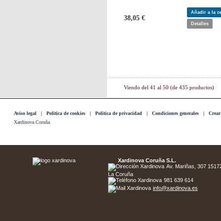
Añadir a la 
38,05 €
Detalles
Viendo del
41
al
50
(de
435
productos)
Aviso legal
|
Politica de cookies
|
Politica de privacidad
|
Condiciones generales
|
Crear
Xardinova Coruña
Xardinova Coruña S.L.
Av. Mariñas, 307 15172 
La Coruña
981 639 614
info@xardinova.es