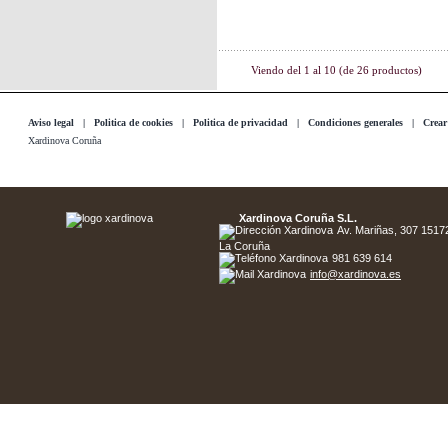
Viendo del
1
al
10
(de
26
productos)
Aviso legal
|
Politica de cookies
|
Politica de privacidad
|
Condiciones generales
|
Crear
Xardinova Coruña
Xardinova Coruña S.L.
Av. Mariñas, 307 15172 
La Coruña
981 639 614
info@xardinova.es