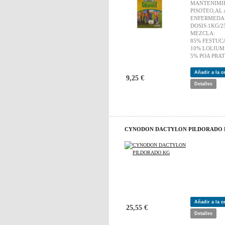
MANTENIMIE
PISOTEO,AL
ENFERMEDA
DOSIS:1KG/2
MEZCLA:
85% FESTUC
10% LOLIUM
5% POA PRAT
Añadir a la 
9,25 €
Detalles
CYNODON DACTYLON PILDORADO
Añadir a la 
25,55 €
Detalles