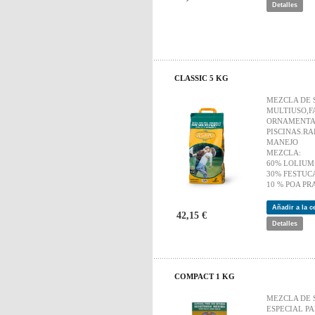
Detalles
CLASSIC 5 KG
MEZCLA DE 
MULTIUSO,F
ORNAMENTA
PISCINAS.RA
MANEJO
MEZCLA:
60% LOLIUM
30% FESTUC
10 % POA PR
Añadir a la 
42,15 €
Detalles
COMPACT 1 KG
MEZCLA DE 
ESPECIAL PA