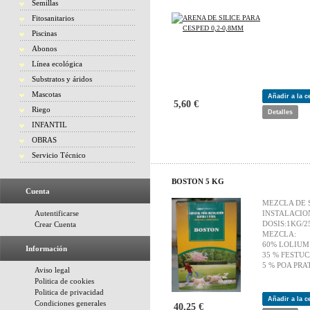
Semillas
Fitosanitarios
Piscinas
Abonos
Línea ecológica
Substratos y áridos
Mascotas
Añadir a la 
5,60 €
Riego
Detalles
INFANTIL
OBRAS
Servicio Técnico
BOSTON 5 KG
Cuenta
MEZCLA DE 
Autentificarse
INSTALACION
DOSIS:1KG/2
Crear Cuenta
MEZCLA:
60% LOLIUM
Información
35 % FESTU
5 % POA PRA
Aviso legal
Politica de cookies
Politica de privacidad
Añadir a la 
Condiciones generales
40,25 €