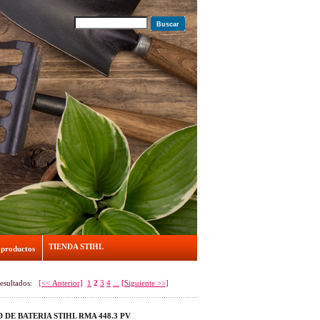
Buscar
TIENDA STIHL
 productos
resultados:
[<< Anterior]
1
2
3
4
...
[Siguiente >>]
DE BATERIA STIHL RMA 448.3 PV