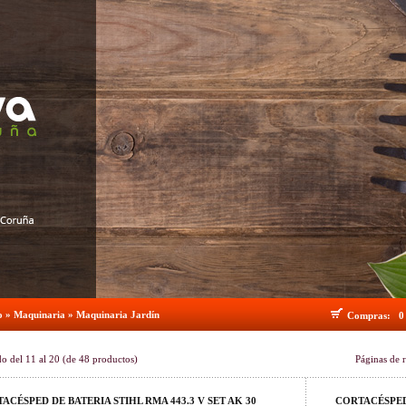
o
»
Maquinaria
»
Maquinaria Jardín
Compras:
0
do del
11
al
20
(de
48
productos)
Páginas de 
ACÉSPED DE BATERIA STIHL RMA 443.3 V SET AK 30
CORTACÉSPED 