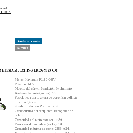
Añadir a la cesta
Detalles
 ETESIA MULCHING LKCGM 53 CM
Motor: Kawasaki FJ180 OHV
Potencia: 6CV
Materia del cárter: Fundición de aluminio.
Anchura de corte (en cm): 53
Posiciones para la altura de corte: Sin cojinete
de 2,5 a 8,5 cm.
Suministrado con Recipiente: Si
Característica del recipiente: Recogedor de
tejido.
Capacidad del recipiente (en l): 80
Peso neto sin embalaje (en kg): 58
Capacidad máxima de corte: 2380 m2/h