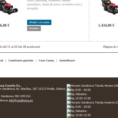
Drive, mulching Versamow, estárter
automático, chasis de acero, excelente corte y
recogida.
Añadir a la cesta
6,00 €
1.434,00 €
Detalles
do del
11
al
20
(de
48
productos)
Páginas de 
dad
|
Condiciones generales
|
Crear Cuenta
|
Autentificarse
ova Coruña S.L.
Av. Mariñas, 307 15172 Perillo, Oleiros,
9:00 - 20:00
Sábados:
981 639 614
10:00-13:30
info@xardinova.es
9:00 - 19:00
Sábados:
10:00-13:30