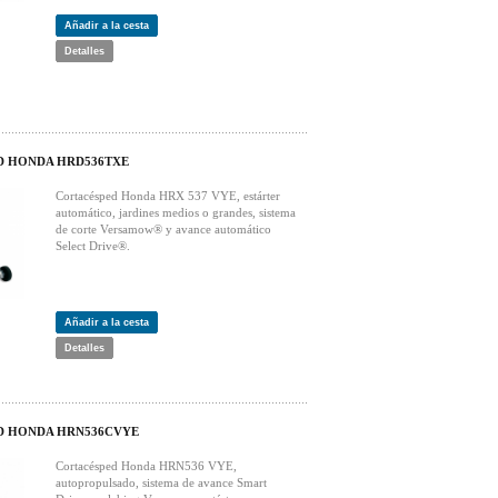
Añadir a la cesta
Detalles
D HONDA HRD536TXE
Cortacésped Honda HRX 537 VYE, estárter
automático, jardines medios o grandes, sistema
de corte Versamow® y avance automático
Select Drive®.
Añadir a la cesta
Detalles
D HONDA HRN536CVYE
Cortacésped Honda HRN536 VYE,
autopropulsado, sistema de avance Smart