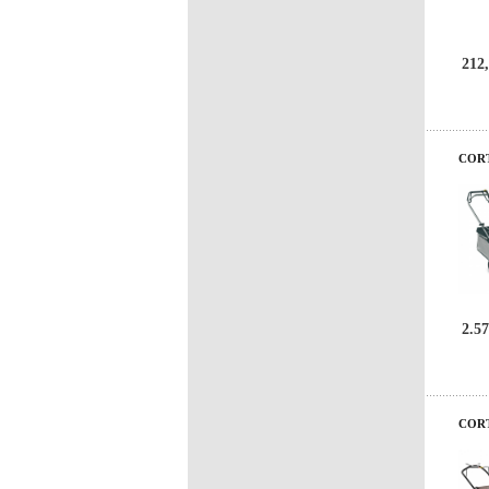
212,
COR
2.57
COR