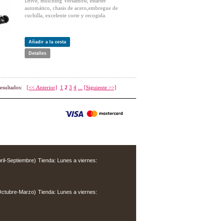
Drive, mulching Versamow, estárter
automático, chasis de acero,embregue de
cuchilla, excelente corte y recogida.
Añadir a la cesta
Detalles
resultados:
[<< Anterior]
1
2
3
4
...
[Siguiente >>]
Tienda: Lunes a viernes:
Tienda: Lunes a viernes: