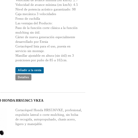
Velocidad de avance mínima (en km/h): 2.7
Velocidad de avance mínima (en km/h): 4.5
Nivel de potencia acústico garantizado: 98
Caja mecánica 3 velocidades
Freno de cuchilla
Las ventajas del Producto:
Paso de la función corte clásica a la función
mulching sin útil.
Cárter de nueva generación especialmente
desarrollado por Etesia
Cortacésped lista para el uso, puesta en
servicio sin montaje.
Manillar ajustable en altura (sin útil) en 3
posiciones por puño de 85 a 102cm.
Añadir a la cesta
Detalles
 HONDA HRS536C5 VKEA
Cortacésped Honda HRS536VKE, profesional,
expulsión lateral o corte mulching, sin bolsa
de recogida, autopropulsado, chasis acero,
ligero y manejable.