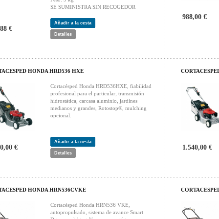
SE SUMINISTRA SIN RECOGEDOR
988,00 €
Añadir a la cesta
88 €
Detalles
TACESPED HONDA HRD536 HXE
CORTACESPE
Cortacésped Honda HRD536HXE, fiabilidad
profesional para el particular, transmisión
hidrostática, carcasa aluminio, jardines
medianos y grandes, Rotostop®, mulching
opcional.
Añadir a la cesta
0,00 €
1.540,00 €
Detalles
TACESPED HONDA HRN536CVKE
CORTACESPE
Cortacésped Honda HRN536 VKE,
autopropulsado, sistema de avance Smart