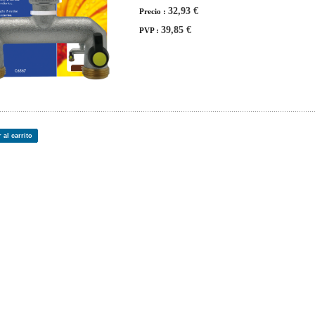
32,93 €
Precio :
39,85 €
PVP :
 al carrito