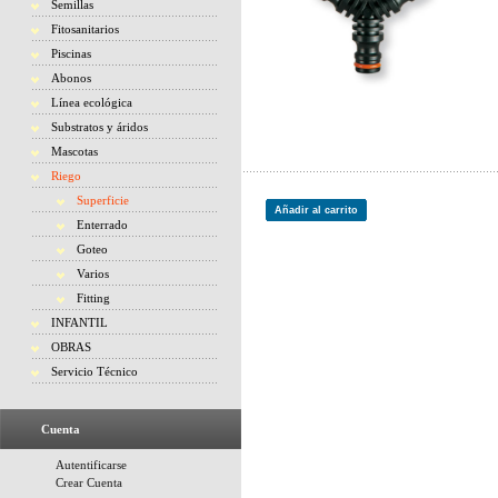
Semillas
Fitosanitarios
Piscinas
Abonos
Línea ecológica
Substratos y áridos
Mascotas
Riego
Superficie
Añadir al carrito
Enterrado
Goteo
Varios
Fitting
INFANTIL
OBRAS
Servicio Técnico
Cuenta
Autentificarse
Crear Cuenta