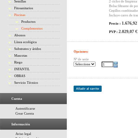
Semillas
2 ciclos de limpieza
Bolsa filtrante de po
Fitosanitarios
Cepillos combinados 
Piscinas
Incluye carro de tr
Productos
1.676,92
Precio :
Complementos
2.029,07 €
PVP :
Abonos
Línea ecológica
Substratos y áridos
Opciones:
Mascotas
Nº de serie
Riego
INFANTIL
OBRAS
Servicio Técnico
Añadir al carrito
Cuenta
Autentificarse
Crear Cuenta
Información
Aviso legal