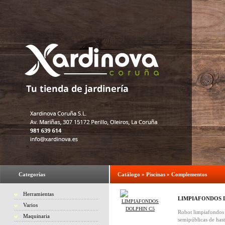
Categorías
Catálogo
»
Piscinas
»
Complementos
Herramientas
LIMPIAFONDOS 
Varios
Robot limpiafondos 
Maquinaria
semipúblicas de has