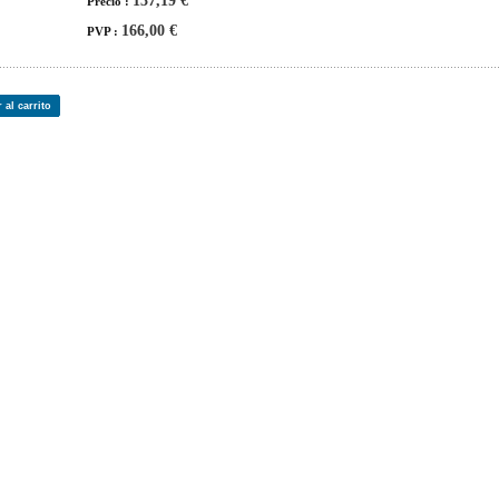
137,19 €
Precio :
166,00 €
PVP :
 al carrito