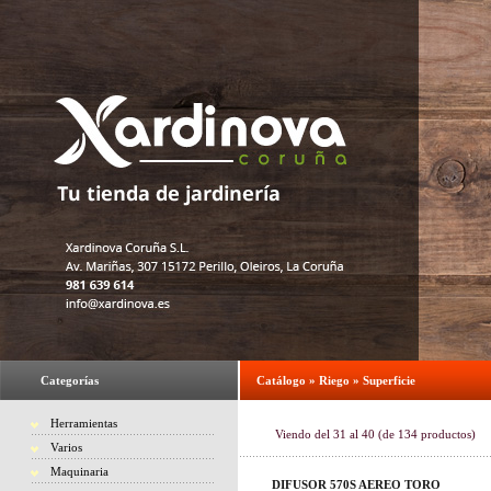
Categorías
Catálogo
»
Riego
»
Superficie
Herramientas
Viendo del
31
al
40
(de
134
productos)
Varios
Maquinaria
DIFUSOR 570S AEREO TORO