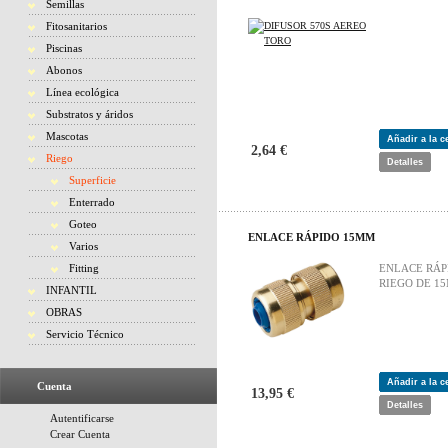
Semillas
Fitosanitarios
Piscinas
Abonos
Línea ecológica
Substratos y áridos
Mascotas
Añadir a la 
2,64 €
Riego
Detalles
Superficie
Enterrado
Goteo
ENLACE RÁPIDO 15MM
Varios
Fitting
ENLACE RÁP
RIEGO DE 1
INFANTIL
OBRAS
Servicio Técnico
Añadir a la 
Cuenta
13,95 €
Detalles
Autentificarse
Crear Cuenta