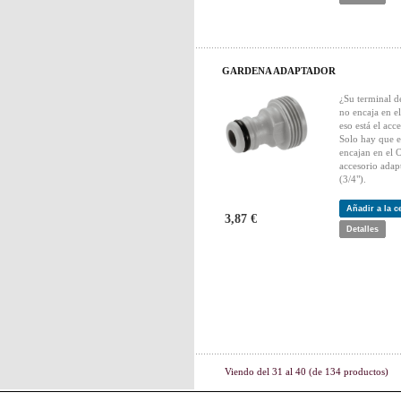
GARDENA ADAPTADOR
¿Su terminal d
no encaja en e
eso está el a
Solo hay que e
encajan en el
accesorio adap
(3/4").
Añadir a la 
3,87 €
Detalles
Viendo del
31
al
40
(de
134
productos)