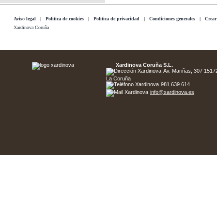
Aviso legal
|
Politica de cookies
|
Politica de privacidad
|
Condiciones generales
|
Crear
Xardinova Coruña
Xardinova Coruña S.L.
Av. Mariñas, 307 15172 
La Coruña
981 639 614
info@xardinova.es