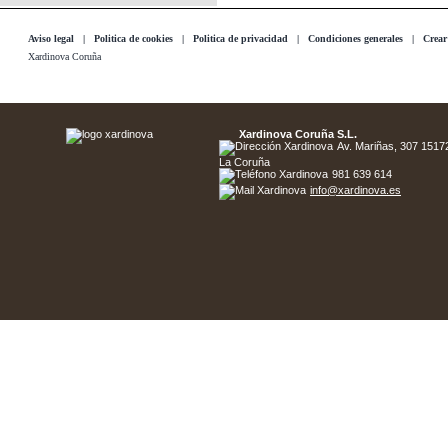
Aviso legal
|
Politica de cookies
|
Politica de privacidad
|
Condiciones generales
|
Crear
Xardinova Coruña
Xardinova Coruña S.L.
Av. Mariñas, 307 15172 
La Coruña
981 639 614
info@xardinova.es