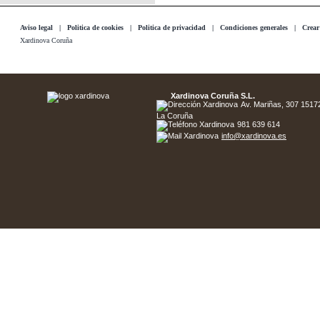
Aviso legal
|
Politica de cookies
|
Politica de privacidad
|
Condiciones generales
|
Crear
Xardinova Coruña
Xardinova Coruña S.L.
Av. Mariñas, 307 15172 
La Coruña
981 639 614
info@xardinova.es